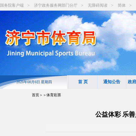
国务院客户端
>
济宁政务服务网部门分厅
>
无障碍阅读
>
简体
>
首 页
通知公告
政
2026年08月6日 星期四
首页
＞＞体育彩票
公益体彩 乐善