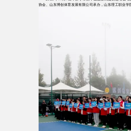
协会、山东博创体育发展有限公司承办，山东理工职业学