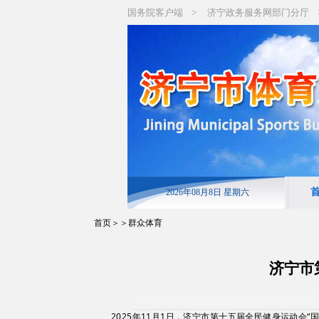
国务院客户端
>
济宁政务服务网部门分厅
首
2026年08月8日 星期六
首页
＞＞群众体育
济宁市
2025年
11月1日，济宁市第十五届全民健身运动会“