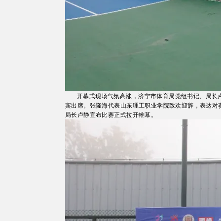
开幕式现场气氛
高涨
，济宁市体育局党组书记、局长
宾
出席
。
张隆海
代表
山东理工职业学院致欢迎
辞
，表达对
局长卢静宣布比赛正式
拉
开
帷
幕。