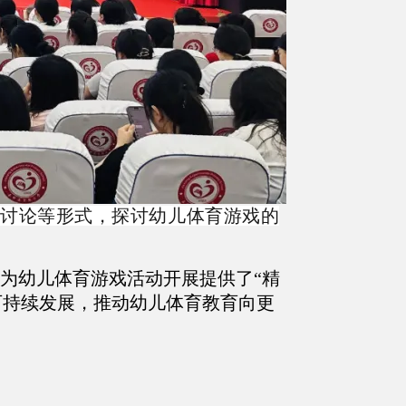
谈讨论等形式，探讨幼儿体育游戏的
为幼儿体育游戏活动开展提供了“精
可持续发展，推动幼儿体育教育向更