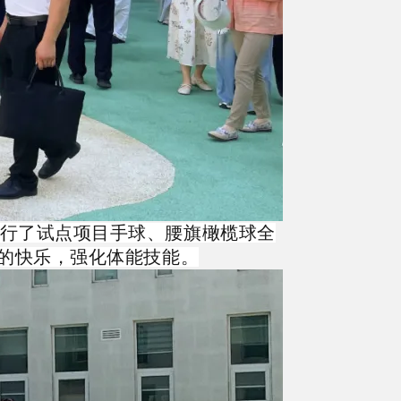
行了试点项目手球、腰旗橄榄球全
的快乐，强化体能技能。