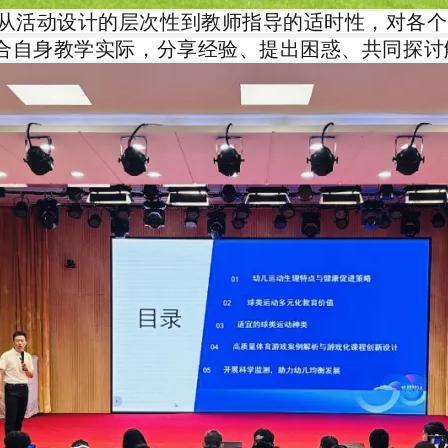
从活动设计的层次性到教师指导的适时性，对各个
合自身教学实际，分享经验、提出困惑、共同探讨