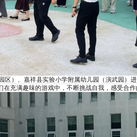
园区）、嘉祥县实验小学附属幼儿园（演武园）进
们在充满趣味的游戏中，不断挑战自我，感受合作