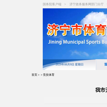
国务院客户端
>
济宁政务服务网部门分厅
首
2026年08月9日 星期日
首页
＞＞竞技体育
我市