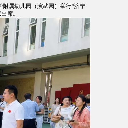
学附属幼儿园（演武园）举行“济宁
斌出席。