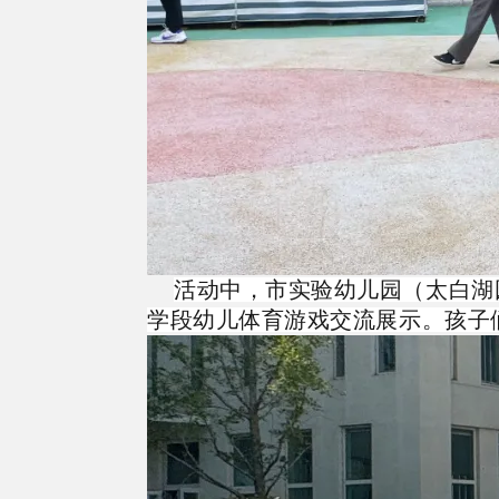
活动中，市实验幼儿园（太白湖
学段幼儿体育游戏交流展示。孩子