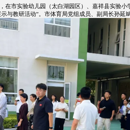
局，在市实验幼儿园（太白湖园区）、嘉祥县实验小
示与教研活动”。市体育局党组成员、副局长孙延