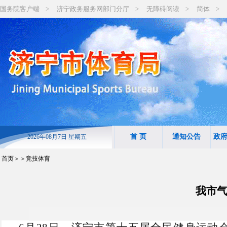
国务院客户端
>
济宁政务服务网部门分厅
>
无障碍阅读
>
简体
>
首 页
通知公告
政
2026年08月7日 星期五
首页
＞＞竞技体育
我市