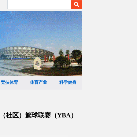
竞技体育
体育产业
科学健身
村（社区）篮球联赛（YBA）