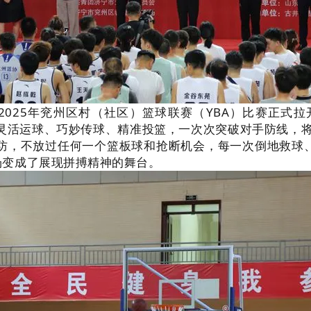
2025年兖州区村（社区）篮球联赛（YBA）比赛正式
灵活运球、巧妙传球、精准投篮，一次次突破对手防线，
防，不放过任何一个篮板球和抢断机会，
每一次倒地救球、
场变成了展现拼搏精神的舞台
。