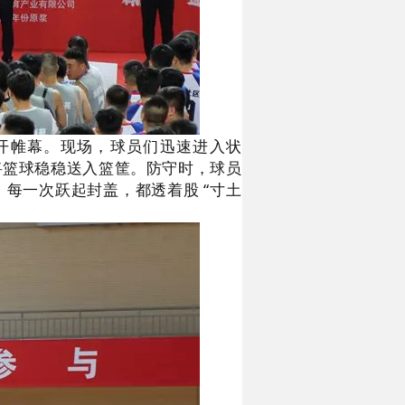
拉开帷幕。现场，球员们迅速进入状
将篮球稳稳送入篮筐。防守时，球员
每一次跃起封盖，都透着股 “寸土