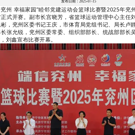
发布日期：2025-07-15
端信兖州 幸福家园”睦邻党建运动会篮球比赛暨2025年
馆正式开赛。副市长宫晓芳，省篮球运动管理中心主任
晓彬，兖州区委书记王庆，市体育局党组书记、局长卢
部长张允锐，兖州区委常委、组织部部长、统战部部长
球，刘鑫宣布比赛开幕。