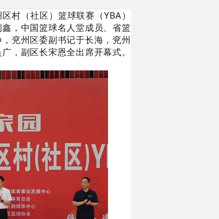
兖州区村（社区）篮球联赛（YBA）
刘鑫，中国篮球名人堂成员、省篮
静，兖州区委副书记于长海，兖州
吴广，副区长宋恩全出席开幕式。