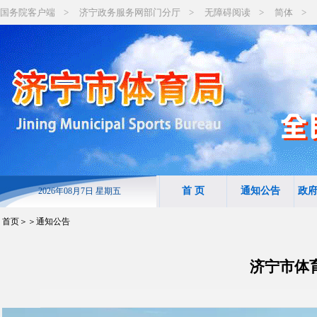
国务院客户端
>
济宁政务服务网部门分厅
>
无障碍阅读
>
简体
>
首 页
通知公告
政
2026年08月7日 星期五
首页
＞＞通知公告
济宁市体育