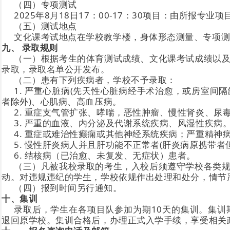
（四）专项测试
2025年8月18日17：00-17：30项目：由所报
（五）测试地点
文化课考试地点在学校教学楼，身体形态测量、专项
九、 录取规则
（一）根据考生的体育测试成绩、文化课考试成绩以
录取，录取名单公开发布。
（二）患有下列疾病者，学校不予录取：
1. 严重心脏病(先天性心脏病经手术治愈，或房室
者除外)、心肌病、高血压病。
2. 重症支气管扩张、哮喘，恶性肿瘤、慢性肾炎、尿
3. 严重的血液、内分泌及代谢系统疾病、风湿性疾病
4. 重症或难治性癫痫或其他神经系统疾病；严重精神
5. 慢性肝炎病人并且肝功能不正常者(肝炎病原携带者
6. 结核病（已治愈、未复发、无症状）患者。
（三）凡被我校录取的考生，入校后须遵守学校各类
动。对违规违纪的学生，学校依规作出处理和处分，情节
（四）报到时间另行通知。
十、集训
录取后，学生在各项目队参加为期10天的集训。集
退回原学校。集训合格后，办理正式入学手续，享受相关