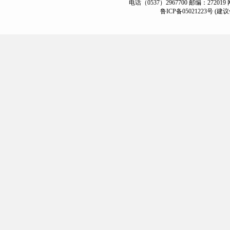
电话（0537）2967700 邮编：272019
鲁ICP备05021223号
(建议